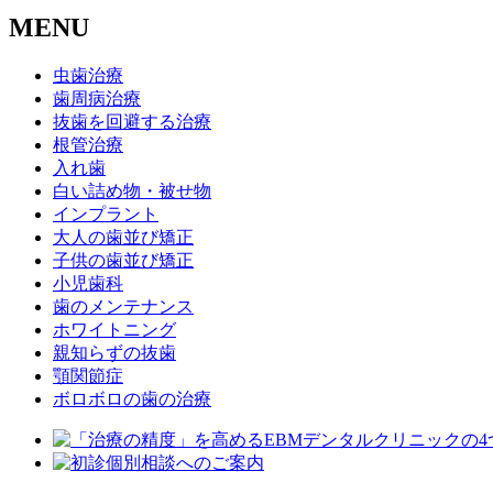
MENU
虫歯治療
歯周病治療
抜歯を回避する治療
根管治療
入れ歯
白い詰め物・被せ物
インプラント
大人の歯並び矯正
子供の歯並び矯正
小児歯科
歯のメンテナンス
ホワイトニング
親知らずの抜歯
顎関節症
ボロボロの歯の治療