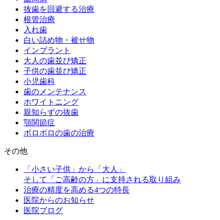
抜歯を回避する治療
根管治療
入れ歯
白い詰め物・被せ物
インプラント
大人の歯並び矯正
子供の歯並び矯正
小児歯科
歯のメンテナンス
ホワイトニング
親知らずの抜歯
顎関節症
ボロボロの歯の治療
その他
「小さい子供」から「大人」
そして「ご高齢の方」に支持される取り組み
治療の精度を高める4つの特長
医院からのお知らせ
医院ブログ