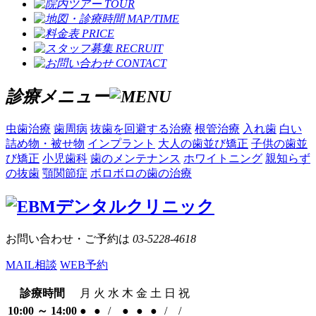
診療メニュー
虫歯治療
歯周病
抜歯を回避する治療
根管治療
入れ歯
白い
詰め物・被せ物
インプラント
大人の歯並び矯正
子供の歯並
び矯正
小児歯科
歯のメンテナンス
ホワイトニング
親知らず
の抜歯
顎関節症
ボロボロの歯の治療
お問い合わせ・ご予約は
03-5228-4618
MAIL相談
WEB予約
診療時間
月
火
水
木
金
土
日
祝
10:00 ～ 14:00
●
●
/
●
●
●
/
/